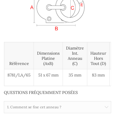
Diamètre
Dimensions
Int.
Hauteur
E
Platine
Anneau
Hors
Référence
(AxB)
(C)
Tout (D)
8781/LA/65
51 x 67 mm
35 mm
83 mm
QUESTIONS FRÉQUEMMENT POSÉES
1. Comment se fixe cet anneau ?