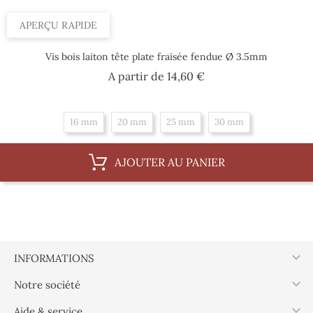
APERÇU RAPIDE
Vis bois laiton tête plate fraisée fendue Ø 3.5mm
Prix
A partir de
14,60 €
16 mm
20 mm
25 mm
30 mm
AJOUTER AU PANIER

INFORMATIONS

Notre société

Aide & service