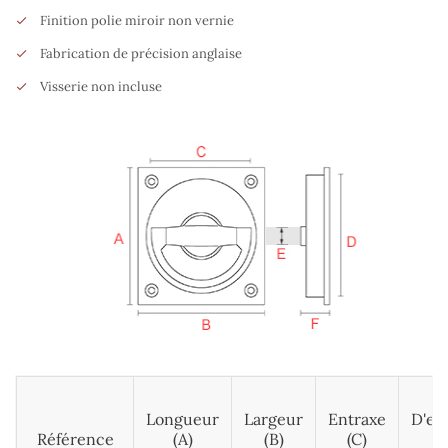
Finition polie miroir non vernie
Fabrication de précision anglaise
Visserie non incluse
D
Longueur
Largeur
Entraxe
D'en
Référence
(A)
(B)
(c)