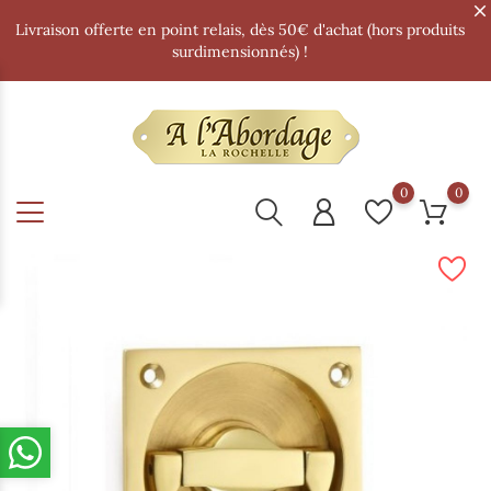
Livraison offerte en point relais, dès 50€ d'achat (hors produits
surdimensionnés) !
0
0