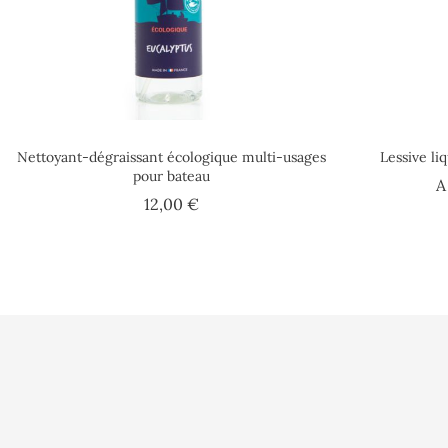
Nettoyant-dégraissant écologique multi-usages
Lessive li
pour bateau
A
Prix
12,00 €
Conditions d'uti
Paiement sécuri