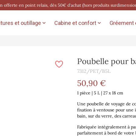
on offerte en point relais, dès 50€ d'achat (hors produits surdimensio
tures et outillage
Cabine et confort
Gréement e


Poubelle pour b
7312/PET/B5L
50,90 €
1 pièce | 5 L | 27 x 18 cm
Une poubelle de voyage de cou
fixation à ventouse pour une in
bain, sur du verre, des carrea
Fabriquée intégralement à part
parfaitement à bord de votre 