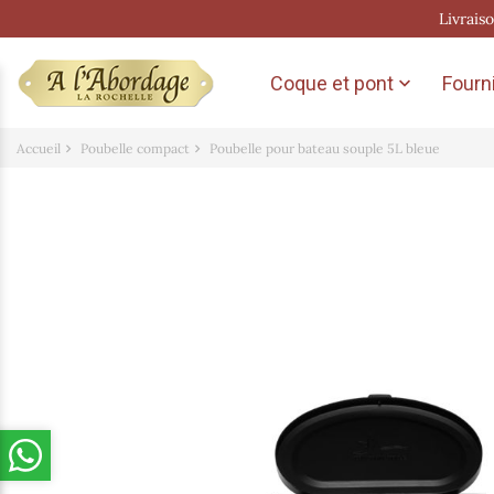
Livrais
Coque et pont
Fourni

Accueil
Poubelle compact
Poubelle pour bateau souple 5L bleue