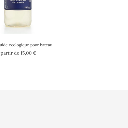
quide écologique pour bateau
Prix
 partir de
15,00 €
lisation
Vidéo
Informations pe
sé
Presse
Commandes