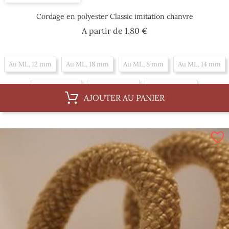
Cordage en polyester Classic imitation chanvre
Prix
A partir de
1,80 €
Au ML, 12 mm
Au ML, 18 mm
Au ML, 8 mm
Au ML, 14 mm
Au ML, 6 mm
Au ML, 10 mm
Au ML, 16 mm
AJOUTER AU PANIER
Par 100 m, 18 mm
Par 100 m, 8 mm
Par 100 m, 14 mm
Par 100 m, 6 mm
Par 100 m, 10 mm
Par 100 m, 16 mm
Par 100 m, 12 mm