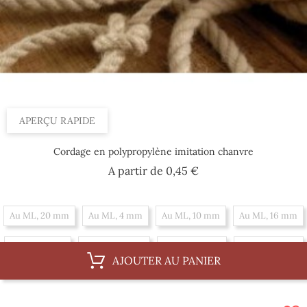
APERÇU RAPIDE
Cordage en polypropylène imitation chanvre
Prix
A partir de
0,45 €
Au ML, 20 mm
Au ML, 4 mm
Au ML, 10 mm
Au ML, 16 mm
Au ML, 6 mm
Au ML, 36 mm
Au ML, 12 mm
Au ML, 18 mm
AJOUTER AU PANIER
Au ML, 8 mm
Au ML, 30 mm
Au ML, 14 mm