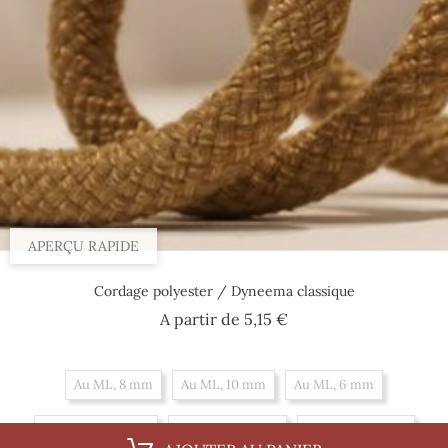
APERÇU RAPIDE
Cordage polyester / Dyneema classique
Prix
A partir de
5,15 €
Au ML, 8 mm
Au ML, 10 mm
Au ML, 6 mm
Par 100 m, 10 mm
Par 100 m, 6 mm
Par 100 m, 8 mm