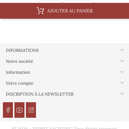
14 mm, Teck
14 mm, Frene
AJOUTER AU PANIER

INFORMATIONS

Notre société

Information

Votre compte

INSCRIPTION À LA NEWSLETTER
© 2026 - ESPRIT YACHTING Tous droits réservés