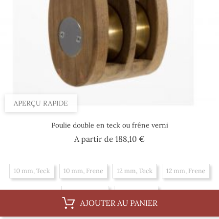
APERÇU RAPIDE
Poulie double en teck ou frêne verni
Prix
A partir de
188,10 €
10 mm, Teck
10 mm, Frene
12 mm, Teck
12 mm, Frene
14 mm, Frene
14 mm, Teck
AJOUTER AU PANIER