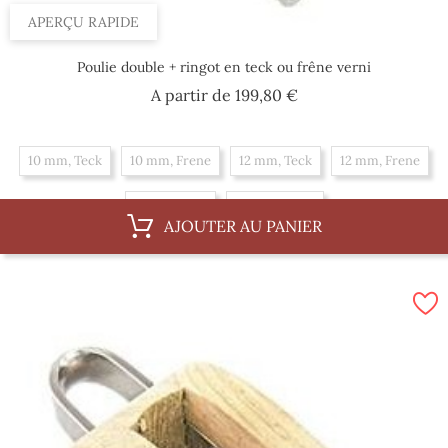
APERÇU RAPIDE
Poulie double + ringot en teck ou frêne verni
Prix
A partir de
199,80 €
10 mm, Teck
10 mm, Frene
12 mm, Teck
12 mm, Frene
14 mm, Teck
14 mm, Frene
AJOUTER AU PANIER