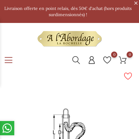
Livraison offerte en point relais, dès 50€ d'achat (hors produits
surdimensionnés) !
0
0