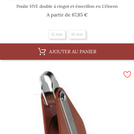
Poulie HYE double à ringot et émerillon en Céloron
Prix
A partir de
67,85 €
12 mm
16 mm
AJOUTER AU PANIER