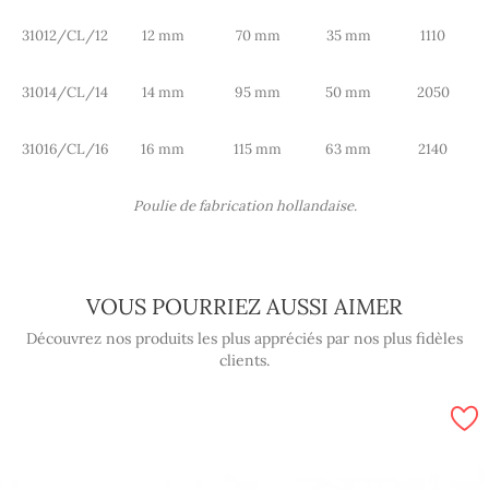
31012/CL/12
12 mm
70 mm
35 mm
1110
31014/CL/14
14 mm
95 mm
50 mm
2050
31016/CL/16
16 mm
115 mm
63 mm
2140
Poulie de fabrication hollandaise.
VOUS POURRIEZ AUSSI AIMER
Découvrez nos produits les plus appréciés par nos plus fidèles
clients.