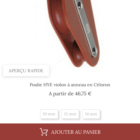
APERÇU RAPIDE
Poulie HYE violon à anneau en Céloron
Prix
A partir de
46,75 €
10 mm
12 mm
14 mm
AJOUTER AU PANIER