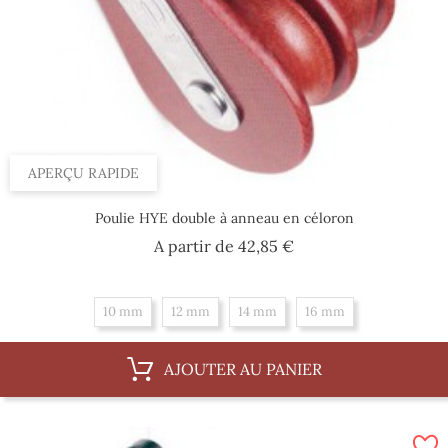
APERÇU RAPIDE
Poulie HYE double à anneau en céloron
Prix
A partir de
42,85 €
10 mm
12 mm
14 mm
16 mm
AJOUTER AU PANIER