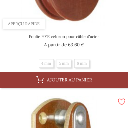
APERÇU RAPIDE
Poulie HYE céloron pour câble d'acier
Prix
A partir de
63,60 €
4 mm
5 mm
6 mm
AJOUTER AU PANIER