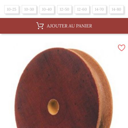
10-25
10-30
10-40
12-50
12-60
14-70
14-80
AJOUTER AU PANIER