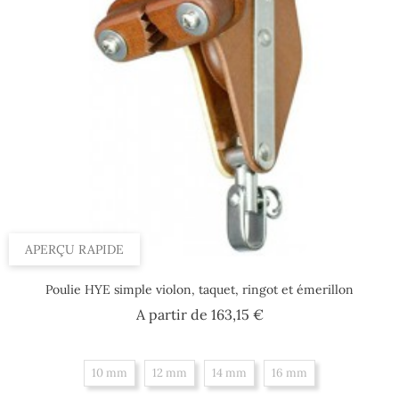
APERÇU RAPIDE
Poulie HYE simple violon, taquet, ringot et émerillon
Prix
A partir de
163,15 €
10 mm
12 mm
14 mm
16 mm