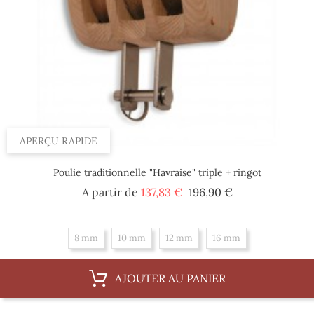
APERÇU RAPIDE
Poulie traditionnelle "Havraise" triple + ringot
Prix
Prix
A partir de
137,83 €
196,90 €
de
base
8 mm
10 mm
12 mm
16 mm
AJOUTER AU PANIER