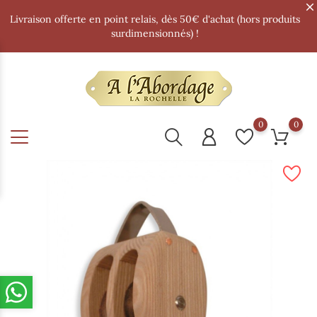
Livraison offerte en point relais, dès 50€ d'achat (hors produits
surdimensionnés) !
0
0