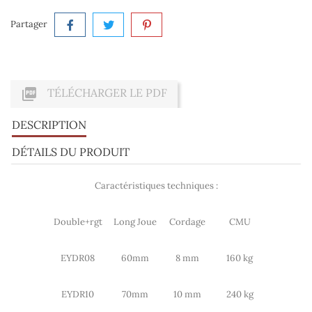
Partager

TÉLÉCHARGER LE PDF
DESCRIPTION
DÉTAILS DU PRODUIT
Caractéristiques techniques :
Double+rgt
Long Joue
Cordage
CMU
EYDR08
60mm
8 mm
160 kg
EYDR10
70mm
10 mm
240 kg