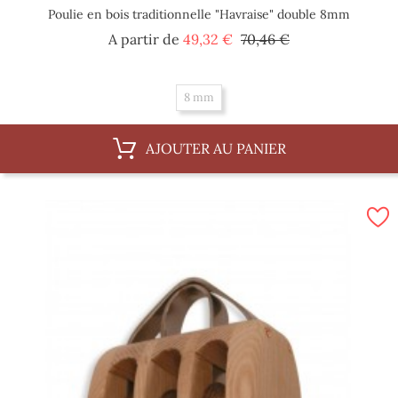
Poulie en bois traditionnelle "Havraise" double 8mm
Prix
Prix
A partir de
49,32 €
70,46 €
de
base
8 mm
AJOUTER AU PANIER