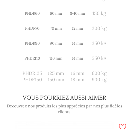
150 kg
PHDR60
60 mm
8-10 mm
200 kg
PHDR70
70 mm
12 mm
350 kg
PHDR90
90 mm
14 mm
550 kg
PHDR110
110 mm
14 mm
PHDR125
125 mm
16 mm
600 kg
PHDR150
150 mm
18 mm
900 kg
VOUS POURRIEZ AUSSI AIMER
Découvrez nos produits les plus appréciés par nos plus fidèles
clients.