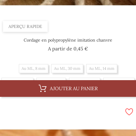
APERÇU RAPIDE
Cordage en polypropylène imitation chanvre
Prix
A partir de
0,45 €
Au ML, 8 mm
Au ML, 30 mm
Au ML, 14 mm
Au ML, 20 mm
Au ML, 4 mm
Au ML, 10 mm
Au ML, 16 mm
AJOUTER AU PANIER
Au ML, 6 mm
Au ML, 36 mm
Au ML, 12 mm
Au ML, 18 mm
Par 100 m, 20 mm
Par 100 m, 4 mm
Par 100 m, 10 mm
Par 100 m, 16 mm
Par 100 m, 6 mm
Par 100 m, 36 mm