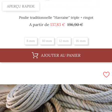
APERÇU RAPIDE
Poulie traditionnelle "Havraise" triple + ringot
Prix
Prix
A partir de
137,83 €
196,90 €
de
base
8 mm
10 mm
12 mm
16 mm
AJOUTER AU PANIER