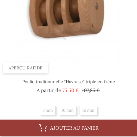
APERÇU RAPIDE
Poulie traditionnelle "Havraise" triple en frêne
Prix
Prix
A partir de
75,50 €
107,85 €
de
base
8 mm
10 mm
16 mm
AJOUTER AU PANIER