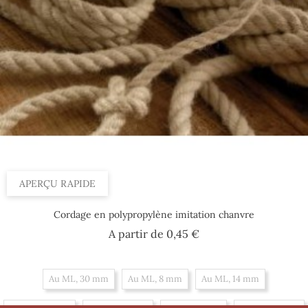
APERÇU RAPIDE
Cordage en polypropylène imitation chanvre
Prix
A partir de
0,45 €
Au ML, 30 mm
Au ML, 8 mm
Au ML, 14 mm