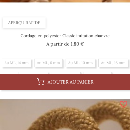
APERÇU RAPIDE
Cordage en polyester Classic imitation chanvre
Prix
A partir de
1,80 €
Au ML, 14 mm
Au ML, 6 mm
Au ML, 10 mm
Au ML, 16 mm
Au ML, 12 mm
Au ML, 18 mm
Au ML, 8 mm
AJOUTER AU PANIER
Par 100 m, 10 mm
Par 100 m, 16 mm
Par 100 m, 12 mm
Par 100 m, 18 mm
Par 100 m, 8 mm
Par 100 m, 14 mm
Par 100 m, 6 mm