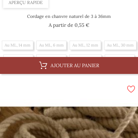
APERÇU RAPIDE
Cordage en chanvre naturel de 3 à 36mm
Prix
A partir de
0,55 €
Au ML, 14 mm
Au ML, 6 mm
Au ML, 12 mm
Au ML, 30 mm
Au ML, 3 mm
Au ML, 8 mm
Au ML, 36 mm
Au ML, 4 mm
AJOUTER AU PANIER
Au ML, 10 mm
Par 100 m, 12 mm
Par 100 m, 30 mm
Par 100 m, 3 mm
Par 100 m, 8 mm
Par 100 m, 36 mm
Par 100 m, 4 mm
Par 100 m, 10 mm
Par 100 m, 14 mm
Par 100 m, 6 mm