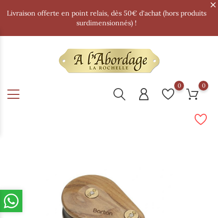
Livraison offerte en point relais, dès 50€ d'achat (hors produits
surdimensionnés) !
0
0