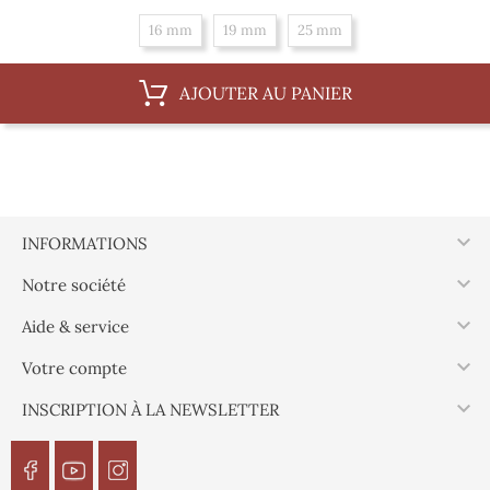
16 mm
19 mm
25 mm
AJOUTER AU PANIER

INFORMATIONS

Notre société

Aide & service

Votre compte

INSCRIPTION À LA NEWSLETTER