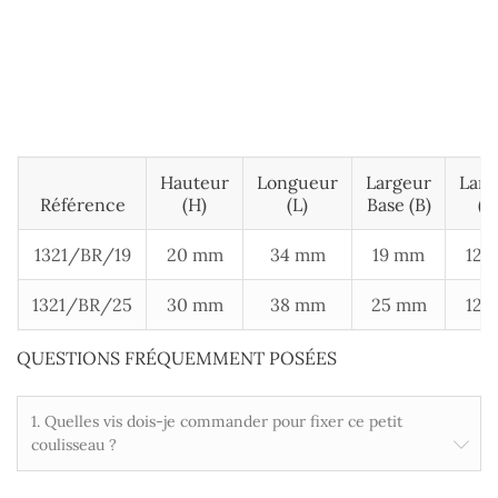
Hauteur
Longueur
Largeur
Larg
Référence
(H)
(L)
Base (B)
(B
1321/BR/19
20 mm
34 mm
19 mm
12 
1321/BR/25
30 mm
38 mm
25 mm
12 
QUESTIONS FRÉQUEMMENT POSÉES
1. Quelles vis dois-je commander pour fixer ce petit
coulisseau ?