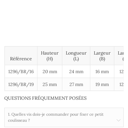
Hauteur
Longueur
Largeur
Larg
Référence
(H)
(L)
(B)
(B1
1296/BR/16
20 mm
24 mm
16 mm
12 
1296/BR/19
25 mm
27 mm
19 mm
12 
QUESTIONS FRÉQUEMMENT POSÉES
1. Quelles vis dois-je commander pour fixer ce petit
coulisseau ?