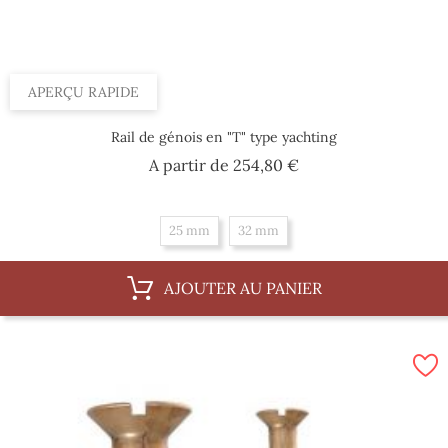
APERÇU RAPIDE
Rail de génois en "T" type yachting
Prix
A partir de
254,80 €
25 mm
32 mm
AJOUTER AU PANIER