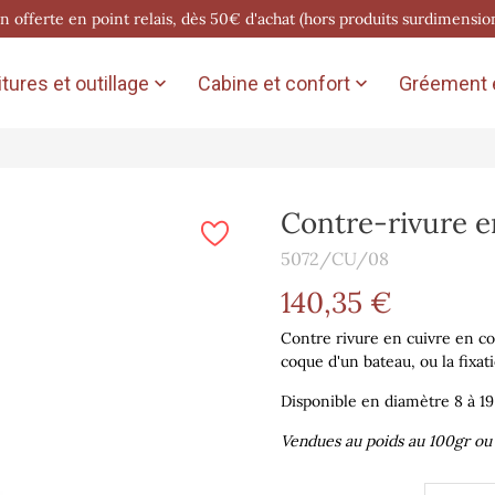
on offerte en point relais, dès 50€ d'achat (hors produits surdimensio
tures et outillage
Cabine et confort
Gréement e


Contre-rivure e
5072/CU/08
140,35 €
Contre rivure en cuivre en 
coque d'un bateau, ou la fixat
Disponible en diamètre 8 à 1
Vendues au poids au 100gr ou 