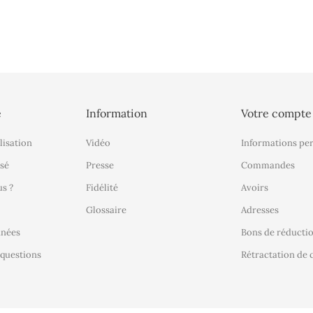
é
Information
Votre compte
lisation
Vidéo
Informations pe
sé
Presse
Commandes
s ?
Fidélité
Avoirs
Glossaire
Adresses
nnées
Bons de réducti
 questions
Rétractation d