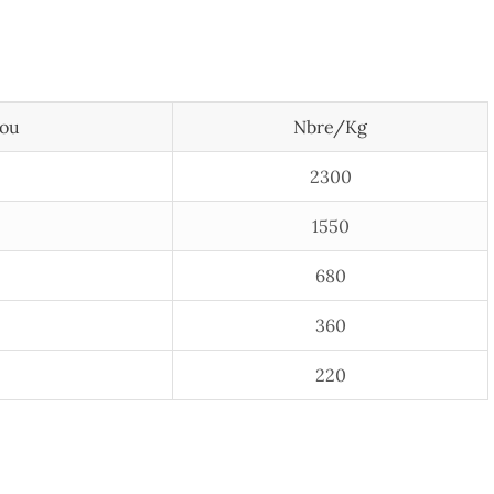
lou
Nbre/kg
2300
1550
680
360
220