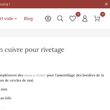
nnés) !
0
0
t voile
Blog

n cuivre pour rivetage
complément des
pour l
'assemblage
des bordées de la
clous à riveter
ion de cercles de mat.
9 mm.
au kilo.