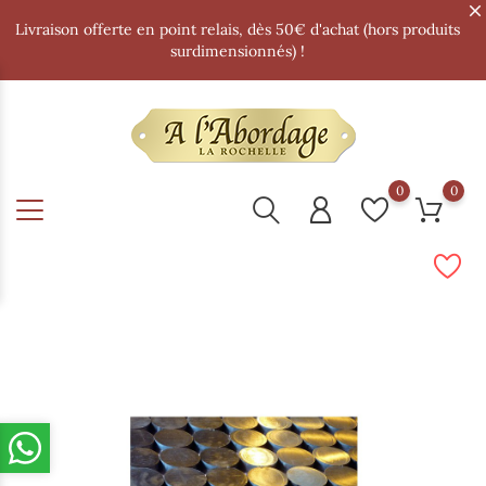
Livraison offerte en point relais, dès 50€ d'achat (hors produits
surdimensionnés) !
0
0