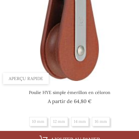
APERÇU RAPIDE
Poulie HYE simple émerillon en céloron
Prix
A partir de
64,80 €
10 mm
12 mm
14 mm
16 mm