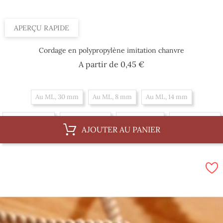
APERÇU RAPIDE
Cordage en polypropylène imitation chanvre
Prix
A partir de
0,45 €
Au ML, 30 mm
Au ML, 8 mm
Au ML, 14 mm
Au ML, 20 mm
Au ML, 10 mm
Au ML, 4 mm
Au ML, 16 mm
AJOUTER AU PANIER
Au ML, 36 mm
Au ML, 6 mm
Au ML, 12 mm
Au ML, 18 mm
Par 100 m, 20 mm
Par 100 m, 10 mm
Par 100 m, 4 mm
Par 100 m, 16 mm
Par 100 m, 36 mm
Par 100 m, 6 mm
Par 100 m, 12 mm
Par 100 m, 18 mm
Par 100 m, 30 mm