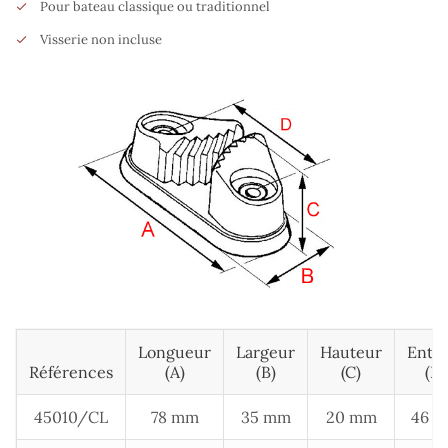
Pour bateau classique ou traditionnel
Visserie non incluse
Longueur
Largeur
Hauteur
Entr
Références
(A)
(B)
(c)
(D)
45010/CL
78 mm
35 mm
20 mm
46 