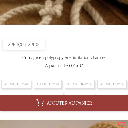
APERÇU RAPIDE
Cordage en polypropylène imitation chanvre
Prix
A partir de
0,45 €
Au ML, 16 mm
Au ML, 6 mm
Au ML, 36 mm
Au ML, 12 mm
Au ML, 18 mm
Au ML, 30 mm
Au ML, 8 mm
Au ML, 14 mm
AJOUTER AU PANIER
Au ML, 20 mm
Au ML, 4 mm
Au ML, 10 mm
Par 100 m, 12 mm
Par 100 m, 18 mm
Par 100 m, 30 mm