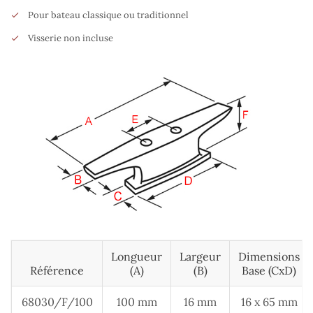
Pour bateau classique ou traditionnel
Visserie non incluse
Longueur
Largeur
Dimensions
Référence
(A)
(B)
Base (cxD)
68030/F/100
100 mm
16 mm
16 x 65 mm