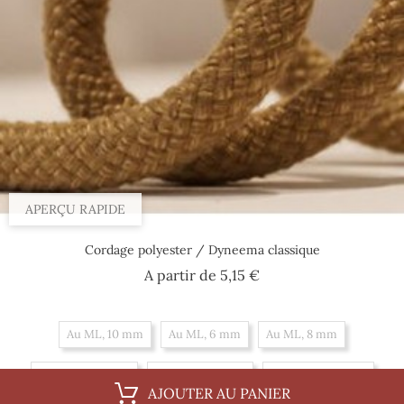
APERÇU RAPIDE
Cordage polyester / Dyneema classique
Prix
A partir de
5,15 €
Au ML, 10 mm
Au ML, 6 mm
Au ML, 8 mm
Par 100 m, 6 mm
Par 100 m, 8 mm
Par 100 m, 10 mm
AJOUTER AU PANIER