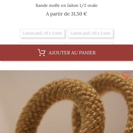
Bande molle en laiton 1/2 ovale
Prix
A partir de
31,50 €
Laiton poli, 10 x 3 mm
Laiton poli, 20 x 5 mm
Laiton poli, 25 x 6 mm
Laiton poli, 12 x 4 mm
AJOUTER AU PANIER
Laiton brossé, 10 x 3 mm
Laiton brossé, 20 x 5 mm
Laiton brossé, 25 x 6 mm
Laiton brossé, 12 x 4 mm
Laiton brut, 10 x 3 mm
Laiton brut, 25 x 6 mm
Laiton brut, 20 x 5 mm
Laiton brut, 12 x 4 mm