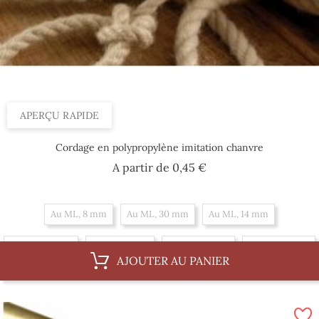
APERÇU RAPIDE
Cordage en polypropylène imitation chanvre
Prix
A partir de
0,45 €
Au ML, 8 mm
Au ML, 30 mm
Au ML, 14 mm
Au ML, 20 mm
Au ML, 4 mm
Au ML, 10 mm
Au ML, 16 mm
AJOUTER AU PANIER
Au ML, 36 mm
Au ML, 6 mm
Au ML, 12 mm
Au ML, 18 mm
Par 100 m, 20 mm
Par 100 m, 4 mm
Par 100 m, 10 mm