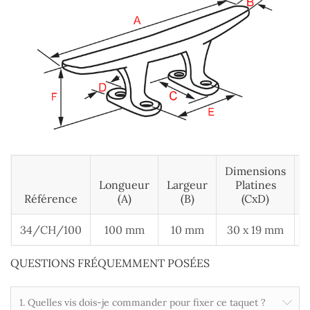
Dimensions
Longueur
Largeur
Platines
E
Référence
(A)
(B)
(cxD)
34/CH/100
100 mm
10 mm
30 x 19 mm
QUESTIONS FRÉQUEMMENT POSÉES
1. Quelles vis dois-je commander pour fixer ce taquet ?