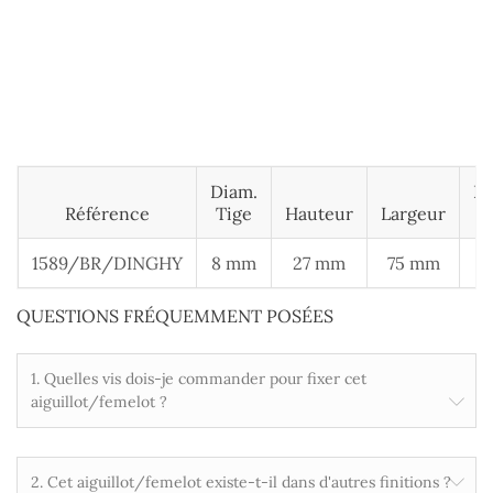
Diam.
L
Référence
Tige
Hauteur
Largeur
B
1589/BR/DINGHY
8 mm
27 mm
75 mm
QUESTIONS FRÉQUEMMENT POSÉES
1. Quelles vis dois-je commander pour fixer cet
aiguillot/femelot ?
2. Cet aiguillot/femelot existe-t-il dans d'autres finitions ?