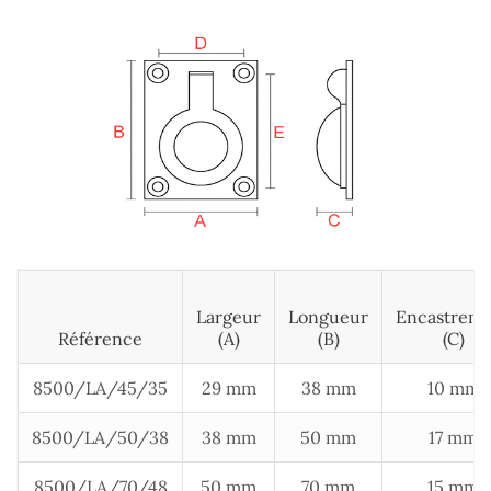
Largeur
Longueur
Encastrem
Référence
(A)
(B)
(c)
8500/LA/45/35
29 mm
38 mm
10 mm
8500/LA/50/38
38 mm
50 mm
17 mm
8500/LA/70/48
50 mm
70 mm
15 mm