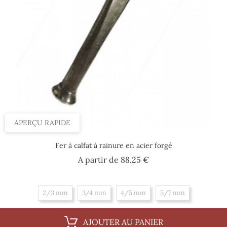
APERÇU RAPIDE
Fer à calfat à rainure en acier forgé
Prix
A partir de
88,25 €
2/3 mm
3/4 mm
4/5 mm
5/7 mm
AJOUTER AU PANIER