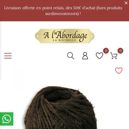
Livraison offerte en point relais, dès 50€ d'achat (hors produits
surdimensionnés) !
0
0