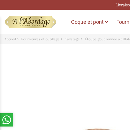
Livrais
Coque et pont
Fourni

Accueil
Fournitures et outillage
Calfatage
Étoupe goudronnée à calfat