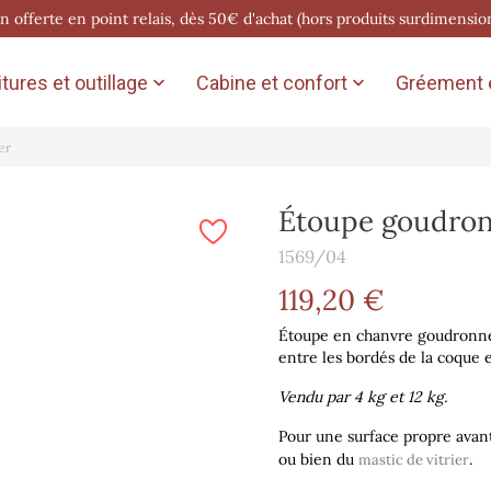
on offerte en point relais, dès 50€ d'achat (hors produits surdimensio
tures et outillage
Cabine et confort
Gréement e


er
Étoupe goudronn
1569/04
119,20 €
Étoupe en chanvre goudronné, h
entre les bordés de la coque e
Vendu par 4 kg et 12 kg.
Pour une surface propre avant
ou bien du
.
mastic de vitrier