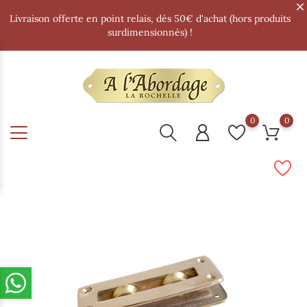
Livraison offerte en point relais, dès 50€ d'achat (hors produits
surdimensionnés) !
0
0