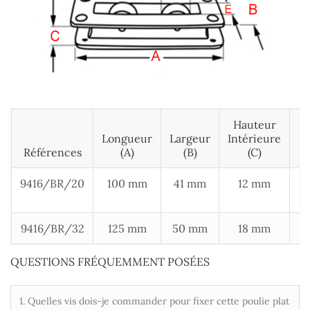
Hauteur
D
Longueur
Largeur
Intérieure
Références
(A)
(B)
(C)
9416/BR/20
100 mm
41 mm
12 mm
9416/BR/32
125 mm
50 mm
18 mm
QUESTIONS FRÉQUEMMENT POSÉES
1. Quelles vis dois-je commander pour fixer cette poulie plat