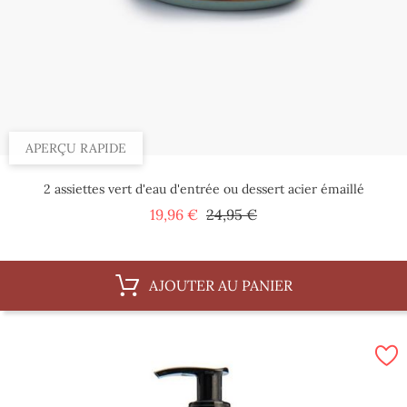
APERÇU RAPIDE
2 assiettes vert d'eau d'entrée ou dessert acier émaillé
Prix
Prix
19,96 €
24,95 €
de
base
AJOUTER AU PANIER