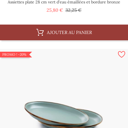
Assiettes plate 28 cm vert d'eau émaillées et bordure bronze
Prix
Prix
25,80 €
32,25 €
de
base
AJOUTER AU PANIER
PROMO !
-20%