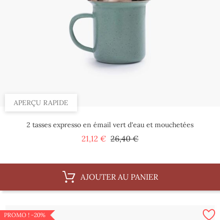
APERÇU RAPIDE
2 tasses expresso en émail vert d'eau et mouchetées
Prix
Prix
21,12 €
26,40 €
de
base
AJOUTER AU PANIER
PROMO !
-20%