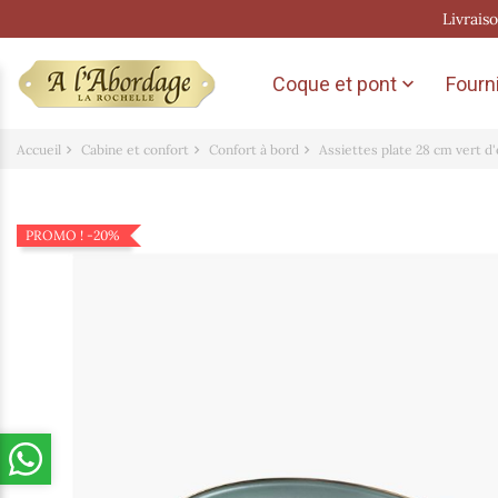
Livrais
Coque et pont
Fourni

Accueil
Cabine et confort
Confort à bord
Assiettes plate 28 cm vert d
PROMO !
-20%