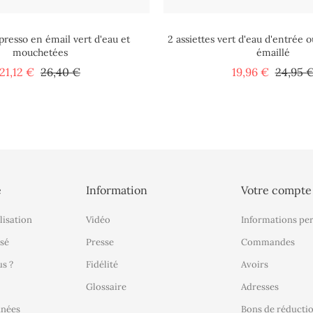
presso en émail vert d'eau et
2 assiettes vert d'eau d'entrée o
mouchetées
émaillé
Prix
Prix
Prix
21,12 €
26,40 €
19,96 €
24,95 
de
de
base
base
é
Information
Votre compte
lisation
Vidéo
Informations pe
sé
Presse
Commandes
s ?
Fidélité
Avoirs
Glossaire
Adresses
nnées
Bons de réducti