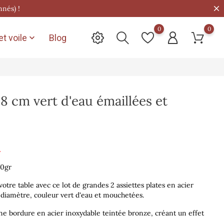
nnés) !
0
0
t voile
Blog

28 cm vert d'eau émaillées et
€
70gr
votre table avec ce
lot de grandes 2 assiettes plates
en acier
 diamètre, couleur vert d'eau et mouchetées.
ne bordure en acier inoxydable teintée bronze, créant un effet