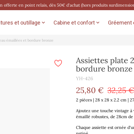
on offerte en point relais, dès 50€ d'achat (hors produits surdimensio
tures et outillage
Cabine et confort
Gréement e


'eau émaillées et bordure bronze
Assiettes plate 
bordure bronze
YH-426
25,80 €
32,25 
2 pièces | 28 x 28 x 2.2 cm | 2
Ajoutez une touche vintage à 
émaillé robustes, de 28cm de
Chaque assiette est ornée d'u
patiné.