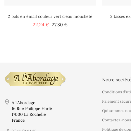
2 bols en émail couleur vert d'eau moucheté
2 tasses ex
Prix
Prix
22,24 €
27,80 €
de
base
Notre sociét
Conditions d'uti
Paiement sécuri
A l'Abordage
16 Rue Philippe Harlé
Qui sommes nou
17000 La Rochelle
France
Contactez-nous
Politique de do