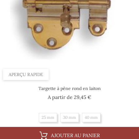
APERÇU RAPIDE
Targette à pêne rond en laiton
Prix
A partir de
29,45 €
25 mm
30 mm
40 mm
AJOUTER AU PANIER