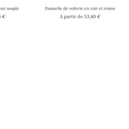
cuir souple
Paumelle de voilerie en cuir et résine
Prix
Prix
5 €
A partir de
53,40 €