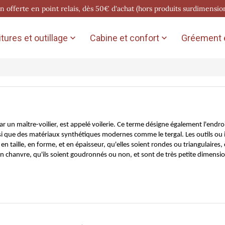
on offerte en point relais, dès 50€ d'achat (hors produits surdimensio
tures et outillage
Cabine et confort
Gréement e


par un maître-voilier, est appelé voilerie. Ce terme désigne également l'endro
 ainsi que des matériaux synthétiques modernes comme le tergal. Les outils o
en taille, en forme, et en épaisseur, qu'elles soient rondes ou triangulaires, c
en chanvre, qu'ils soient goudronnés ou non, et sont de très petite dimens