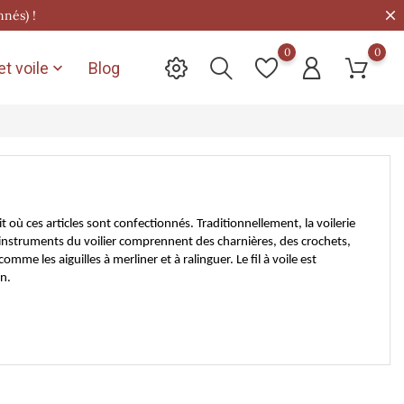
nnés) !
0
0
t voile
Blog

it où ces articles sont confectionnés. Traditionnellement, la voilerie
u instruments du voilier comprennent des charnières, des crochets,
omme les aiguilles à merliner et à ralinguer. Le fil à voile est
ion.