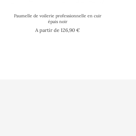
Paumelle de voilerie professionnelle en cuir
épais noir
Prix
A partir de
126,90 €
Conditions d'uti
Paiement sécuri
A l'Abordage
16 Rue Philippe Harlé
Qui sommes nou
17000 La Rochelle