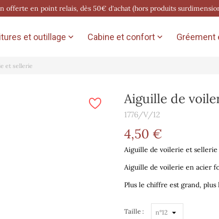
on offerte en point relais, dès 50€ d'achat (hors produits surdimensio
tures et outillage
Cabine et confort
Gréement e


ie et sellerie
Aiguille de voiler
1776/V/12
4,50 €
Aiguille de voilerie et selleri
Aiguille de voilerie en
a
cier
fo
Plus le chiffre est grand, plus l
Taille :