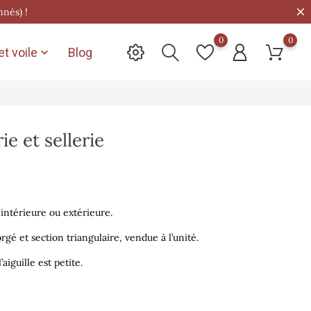
nnés) !
0
0
t voile
Blog

ie et sellerie
e intérieure ou extérieure.
rgé et section triangulaire,
vendue à l’unité.
’aiguille est petite.