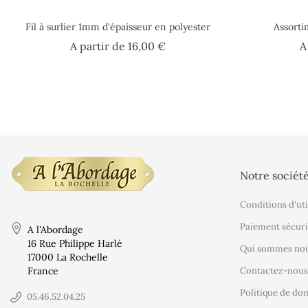
Fil à surlier 1mm d'épaisseur en polyester
Assorti
Prix
A partir de
16,00 €
A
Notre sociét
Conditions d'uti
Paiement sécuri
A l'Abordage
16 Rue Philippe Harlé
Qui sommes nou
17000 La Rochelle
France
Contactez-nous
Politique de do
05.46.52.04.25