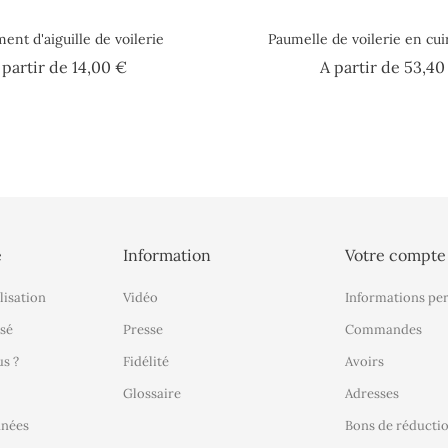
ment d'aiguille de voilerie
Paumelle de voilerie en cui
Prix
 partir de
14,00 €
A partir de
53,40
é
Information
Votre compte
lisation
Vidéo
Informations pe
sé
Presse
Commandes
s ?
Fidélité
Avoirs
Glossaire
Adresses
nnées
Bons de réducti