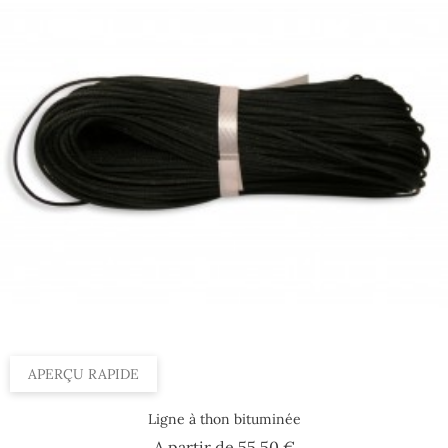
APERÇU RAPIDE
Ligne à thon bituminée
Prix
A partir de
55,50 €