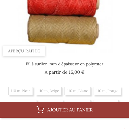
APERÇU RAPIDE
Fil à surlier 1mm d'épaisseur en polyester
Prix
A partir de
16,00 €
110 m, Noir
110 m, Beige
110 m, Blanc
110 m, Rouge
55 m, Rouge
55 m, Noir
55 m, Beige
55 m, Blanc
AJOUTER AU PANIER