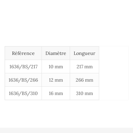
Référence
Diamètre
Longueur
1636/BS/217
10 mm
217 mm
1636/BS/266
12 mm
266 mm
1636/BS/310
16 mm
310 mm