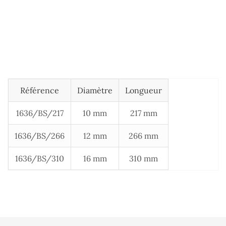
Référence
Diamètre
Longueur
1636/BS/217
10 mm
217 mm
1636/BS/266
12 mm
266 mm
1636/BS/310
16 mm
310 mm