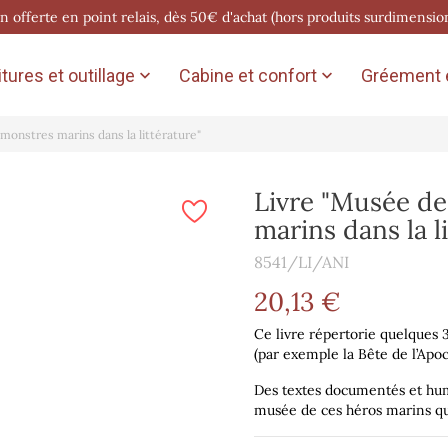
on offerte en point relais, dès 50€ d'achat (hors produits surdimensio
tures et outillage
Cabine et confort
Gréement e


monstres marins dans la littérature"
Livre "Musée d
marins dans la l
8541/LI/ANI
20,13 €
Ce livre répertorie quelques
(par exemple la Bête de l’Apo
Des textes documentés et hum
musée de ces héros marins qui