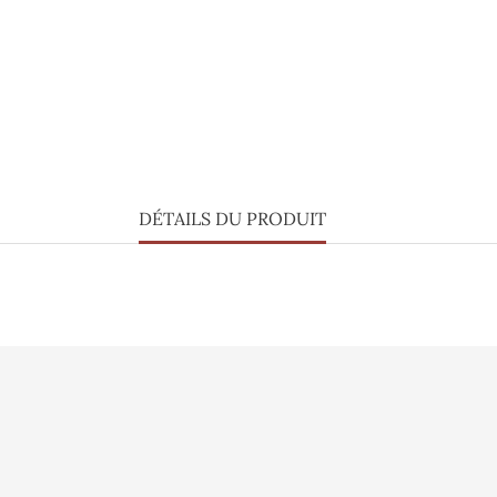
DÉTAILS DU PRODUIT
lisation
Vidéo
Informations pe
sé
Presse
Commandes