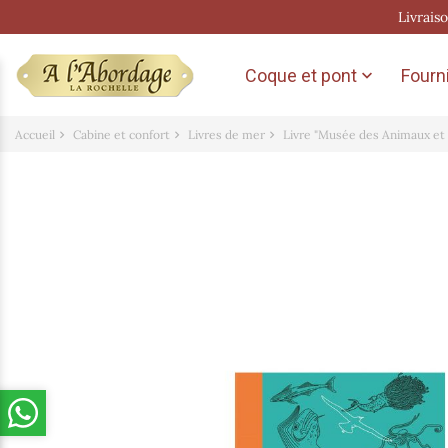
Livrais
Coque et pont
Fourni

Accueil
Cabine et confort
Livres de mer
Livre "Musée des Animaux et 