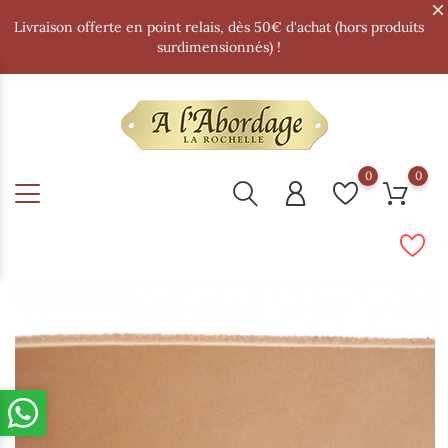
Livraison offerte en point relais, dès 50€ d'achat (hors produits
surdimensionnés) !
0
0