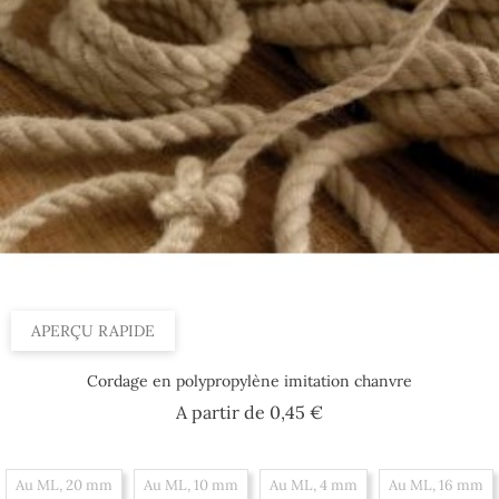
APERÇU RAPIDE
Cordage en polypropylène imitation chanvre
Prix
A partir de
0,45 €
Au ML, 20 mm
Au ML, 10 mm
Au ML, 4 mm
Au ML, 16 mm