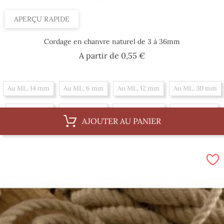
APERÇU RAPIDE
Cordage en chanvre naturel de 3 à 36mm
Prix
A partir de
0,55 €
Au ML, 14 mm
Au ML, 6 mm
Au ML, 12 mm
Au ML, 30 mm
Au ML, 3 mm
Au ML, 8 mm
Au ML, 36 mm
Au ML, 4 mm
AJOUTER AU PANIER
Au ML, 10 mm
Par 100 m, 12 mm
Par 100 m, 30 mm
Par 100 m, 3 mm
Par 100 m, 8 mm
Par 100 m, 36 mm
Par 100 m, 4 mm
Par 100 m, 10 mm
Par 100 m, 14 mm
Par 100 m, 6 mm