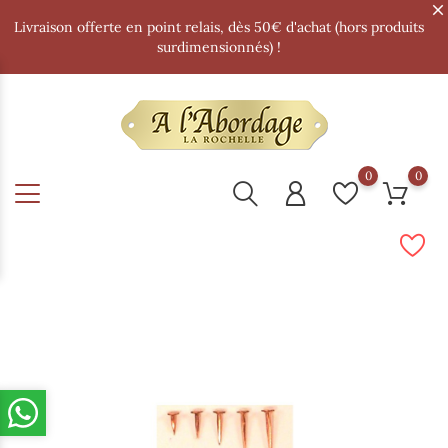
Livraison offerte en point relais, dès 50€ d'achat (hors produits
surdimensionnés) !
0
0