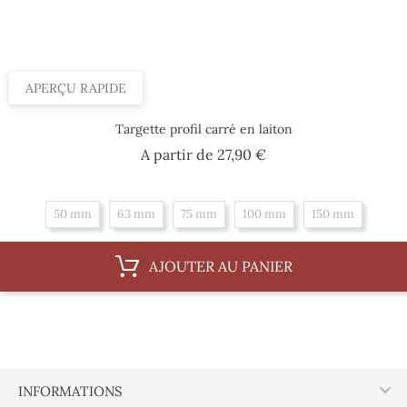
APERÇU RAPIDE
Targette profil carré en laiton
Prix
A partir de
27,90 €
50 mm
63 mm
75 mm
100 mm
150 mm
AJOUTER AU PANIER

INFORMATIONS