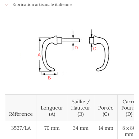
Fabrication artisanale italienne
Saillie /
Carré
Longueur
Hauteur
Portée
Fourni
Référence
(A)
(B)
(c)
(d)
3537/LA
70 mm
34 mm
14 mm
8 x 80
mm