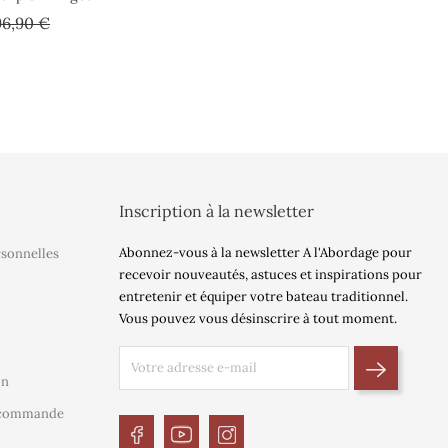
ix
Prix
96,90 €
e
se
Inscription à la newsletter
Abonnez-vous à la newsletter A l'Abordage pour
rsonnelles
recevoir nouveautés, astuces et inspirations pour
entretenir et équiper votre bateau traditionnel.
Vous pouvez vous désinscrire à tout moment.
on
e commande