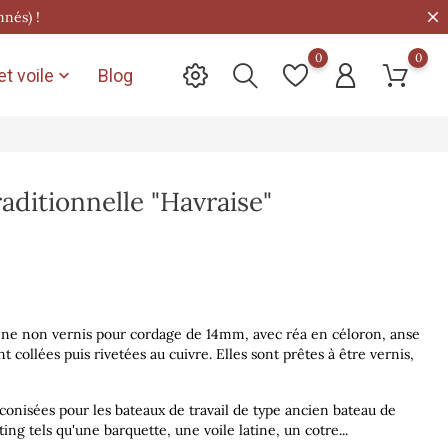
nnés) !
0
0
t voile
Blog

raditionnelle "Havraise"
rêne non vernis pour cordage de 14mm, avec réa en céloron, anse
t collées puis rivetées au cuivre.
Elles sont prêtes à être vernis,
éconisées pour les bateaux de travail de type ancien bateau de
ing tels qu'une barquette, une voile latine, un cotre...