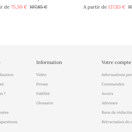
Prix
Prix
Pr
ir de
75,50 €
107,85 €
A partir de
137,83 €
1
de
d
base
ba
é
Information
Votre compte
lisation
Vidéo
Informations pe
sé
Presse
Commandes
s ?
Fidélité
Avoirs
Glossaire
Adresses
nnées
Bons de réducti
 questions
Rétractation d