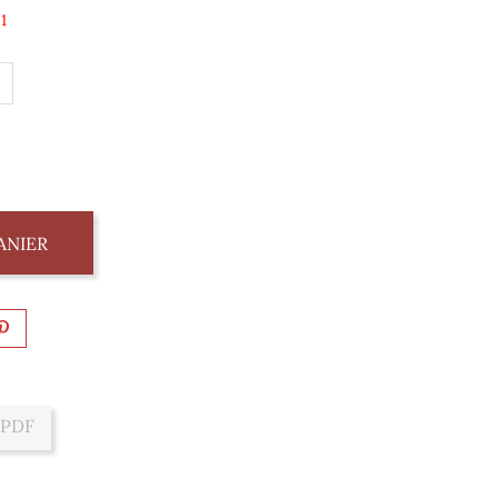
1
ANIER
 PDF