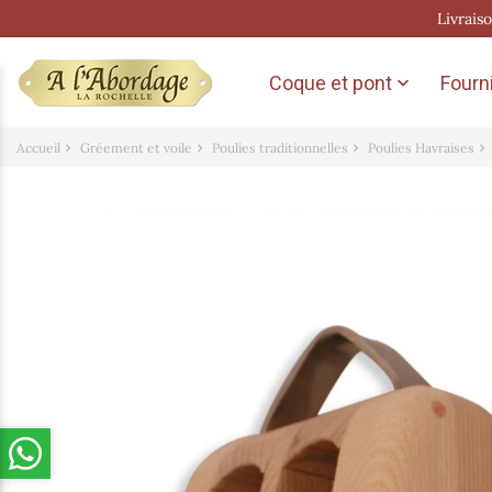
Livrais
Coque et pont
Fourni

Accueil
Gréement et voile
Poulies traditionnelles
Poulies Havraises