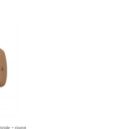
.
triple + ringot