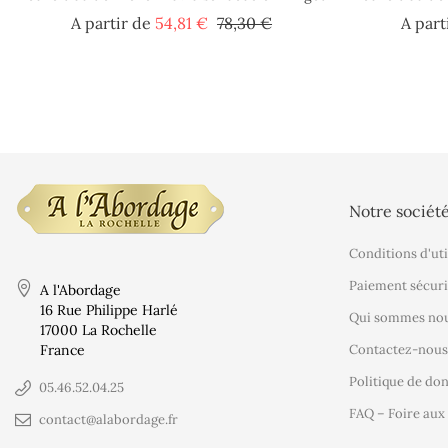
Prix
Prix
A partir de
54,81 €
78,30 €
A part
de
base
Notre sociét
Conditions d'uti
Paiement sécuri
A l'Abordage
16 Rue Philippe Harlé
Qui sommes nou
17000 La Rochelle
France
Contactez-nous
Politique de do
05.46.52.04.25
FAQ – Foire aux
contact@alabordage.fr