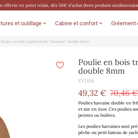
on offerte en point relais, dès 50€ d'achat (hors produits surdimensio
tures et outillage
Cabine et confort
Gréement e


Poulie en bois traditionnelle "Havraise" double 8mm
Poulie en bois t
double 8mm
EYD08
49,32 €
70,46 €
Poulies havraise double en f
et axe en inox. Ces poulies son
peintes ou huilées.
Les poulies havraises sont pr
pêche ou petit bateau de yacht