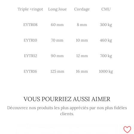
Triple +ringot
Long Joue
Cordage
CMU
EYTR08
60 mm
8 mm
300 kg
EYTR10
70 mm
10 mm
460 kg
EYTR12
90 mm
12 mm
700 kg
EYTR16
125 mm
16 mm
1000 kg
VOUS POURRIEZ AUSSI AIMER
Découvrez nos produits les plus appréciés par nos plus fidèles
clients.