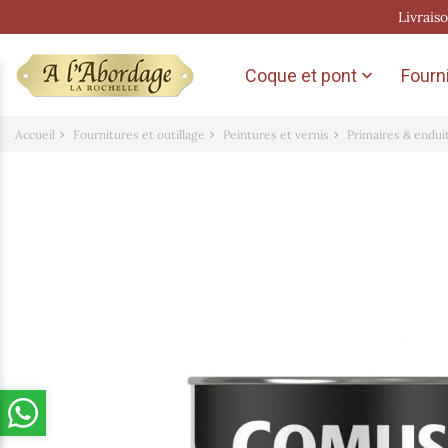
Livrais
Coque et pont
Fourni

Accueil
Fournitures et outillage
Peintures et vernis
Primaires & endui