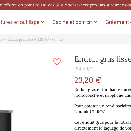
on offerte en point relais, dès 50€ d'achat (hors produits surdimensio
tures et outillage
Cabine et confort
Gréement e


ts
Enduit gras lisse ULIROC - Comus
Enduit gras li
P5029/1
23,20 €
Enduit gras et fin, haute duret
monocouche et s’applique aussi
Pour obtenir un fond parfaite
l'enduit ULIROC.
Cet enduit gras pour le ratiss
directement le laquage de vot