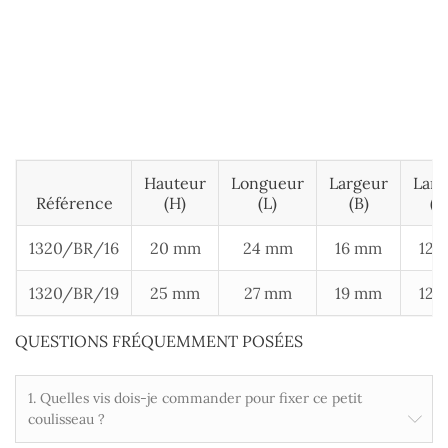
Hauteur
Longueur
Largeur
Larg
Référence
(H)
(L)
(B)
(B
1320/BR/16
20 mm
24 mm
16 mm
12 
1320/BR/19
25 mm
27 mm
19 mm
12 
QUESTIONS FRÉQUEMMENT POSÉES
1. Quelles vis dois-je commander pour fixer ce petit
coulisseau ?