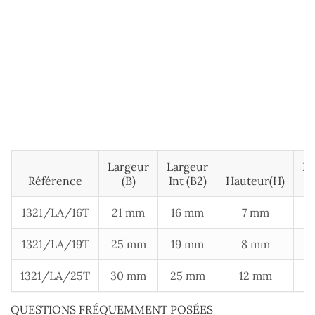
Largeur
Largeur
Ep
Référence
(B)
Int (B2)
Hauteur(H)
1321/LA/16T
21 mm
16 mm
7 mm
1321/LA/19T
25 mm
19 mm
8 mm
1321/LA/25T
30 mm
25 mm
12 mm
QUESTIONS FRÉQUEMMENT POSÉES