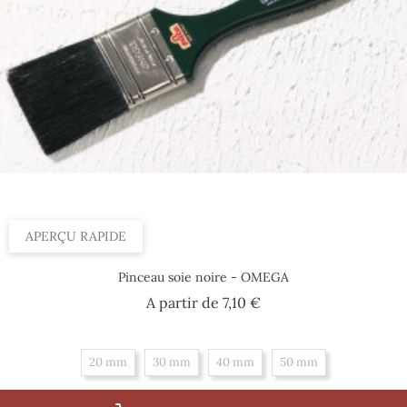
APERÇU RAPIDE
Pinceau soie noire - OMEGA
Prix
A partir de
7,10 €
20 mm
30 mm
40 mm
50 mm