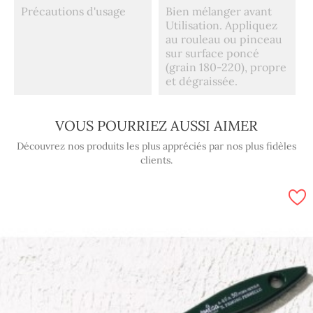
Précautions d'usage
Bien mélanger avant
Utilisation. Appliquez
au rouleau ou pinceau
sur surface poncé
(grain 180-220), propre
et dégraissée.
VOUS POURRIEZ AUSSI AIMER
Découvrez nos produits les plus appréciés par nos plus fidèles
clients.