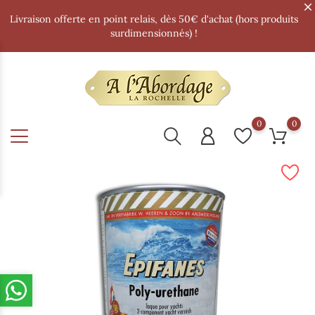
Livraison offerte en point relais, dès 50€ d'achat (hors produits
surdimensionnés) !
0
0