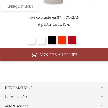
APERÇU RAPIDE
Pâte colorante en 37ml COELAN
Prix
A partir de
17,45 €
AJOUTER AU PANIER

INFORMATIONS

Notre société

Aide & service