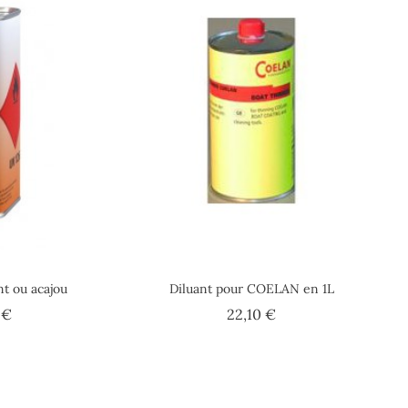
t ou acajou
Diluant pour COELAN en 1L
Prix
Prix
 €
22,10 €