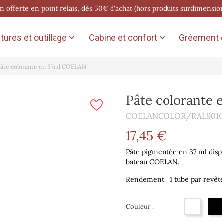
on offerte en point relais, dès 50€ d'achat (hors produits surdimensio
tures et outillage
Cabine et confort
Gréement e


Pâte colorante en 37ml COELAN
Pâte colorante
COELANCOLOR/RAL901
17,45 €
Pâte pigmentée en 37 ml disp
bateau COELAN.
Rendement : 1 tube par revêt
Couleur :
Blanc pur
Blanc pe