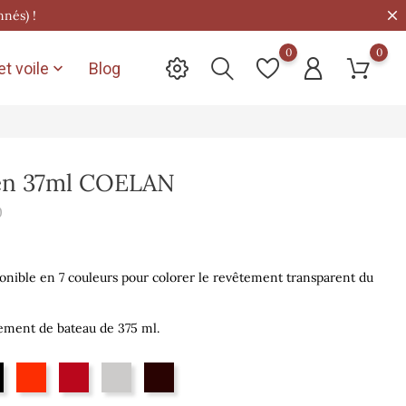
nnés) !
0
0
t voile
Blog

 en 37ml COELAN
0
onible en 7 couleurs pour colorer le revêtement transparent du
ement de bateau de 375 ml.
Noir
Orange
Rouge
Gris clair
Vieux bois
rlé