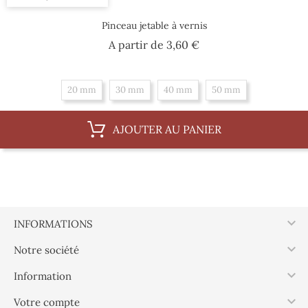
Pinceau jetable à vernis
Prix
A partir de
3,60 €
20 mm
30 mm
40 mm
50 mm
AJOUTER AU PANIER

INFORMATIONS

Notre société

Information

Votre compte