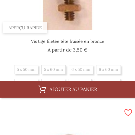
APERÇU RAPIDE
Vis tige filetée tête fraisée en bronze
Prix
A partir de
3,50 €
5 x 50 mm
5 x 60 mm
6 x 50 mm
6 x 60 mm
6 x 75 mm
6 x 87 mm
8 x 75 mm
8 x 100 mm
AJOUTER AU PANIER
10 x 62 mm
10 x 100 mm
10 x 150 mm