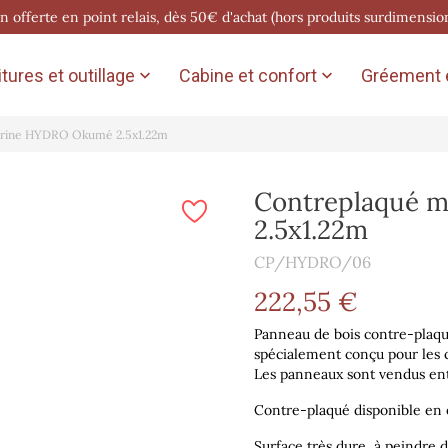
on offerte en point relais, dès 50€ d'achat (hors produits surdimensio
tures et outillage
Cabine et confort
Gréement e


arine HYDRO Okumé 2.5x1.22m
Contreplaqué 
2.5x1.22m
CP/HYDRO/06
222,55 €
Panneau de bois contre-pla
spécialement conçu pour les c
Les panneaux sont vendus enti
Contre-plaqué disponible en
Surface très dure, à peindre