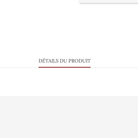
DÉTAILS DU PRODUIT
s ?
Vidéo
Informations pe
Presse
Commandes