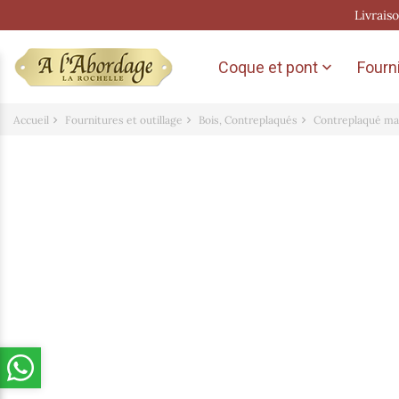
Livrais
Coque et pont
Fourni

Accueil
Fournitures et outillage
Bois, Contreplaqués
Contreplaqué m