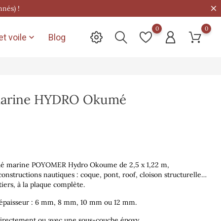
nnés) !
0
0
t voile
Blog

marine HYDRO Okumé
qué marine POYOMER Hydro Okoume de 2,5 x 1,22 m,
onstructions nautiques : coque, pont, roof, cloison structurelle…
ers, à la plaque complète.
 épaisseur : 6 mm, 8 mm, 10 mm ou 12 mm.
 directement ou avec une sous-couche époxy.