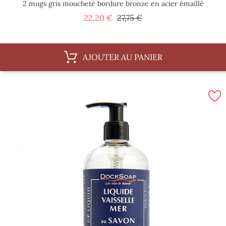
2 mugs gris moucheté bordure bronze en acier émaillé
Prix
Prix
22,20 €
27,75 €
de
base
AJOUTER AU PANIER