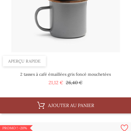
APERÇU RAPIDE
2 tasses à café émaillées gris foncé mouchetées
Prix
Prix
21,12 €
26,40 €
de
base
AJOUTER AU PANIER
PROMO !
-20%