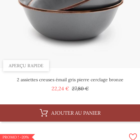
APERÇU RAPIDE
2 assiettes creuses émail gris pierre cerclage bronze
Prix
Prix
22,24 €
27,80 €
de
base
AJOUTER AU PANIER
PROMO !
-20%