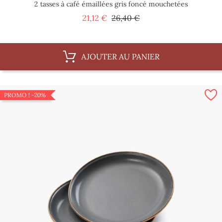
2 tasses à café émaillées gris foncé mouchetées
Prix
Prix
21,12 €
26,40 €
de
base
AJOUTER AU PANIER
PROMO !
-20%