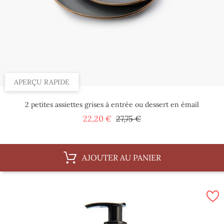
APERÇU RAPIDE
2 petites assiettes grises à entrée ou dessert en émail
Prix
Prix
22,20 €
27,75 €
de
base
AJOUTER AU PANIER