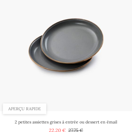
APERÇU RAPIDE
2 petites assiettes grises à entrée ou dessert en émail
Prix
Prix
22,20 €
27,75 €