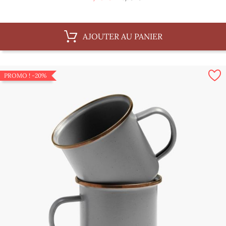
de
base
AJOUTER AU PANIER
PROMO !
-20%