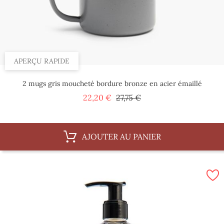
APERÇU RAPIDE
2 mugs gris moucheté bordure bronze en acier émaillé
Prix
Prix
22,20 €
27,75 €
de
base
AJOUTER AU PANIER