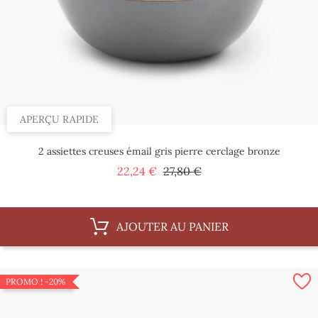
APERÇU RAPIDE
2 assiettes creuses émail gris pierre cerclage bronze
Prix
Prix
22,24 €
27,80 €
de
base
AJOUTER AU PANIER
PROMO !
-20%